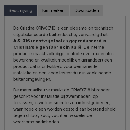
producten in deze shop en u woont buiten de EU, kunt u niet
levering
, neem dan contact met ons op – we reageren snel.
direct in de webshop bestellen. In plaats daarvan kunt u
Beschrijving
Kenmerken
Downloaden
contact met ons opnemen en een prijs ontvangen inclusief
Mail ons →
Bel ons →
levering en eventueel douanedocumenten.
De Cristina CRIWX718 is een elegante en technisch
Geef eenvoudig aan in welk artikel u geïnteresseerd bent
uitgebalanceerde buitendouche, vervaardigd uit
(artikelnummer of link naar het artikel), en waar het
AISI 316 roestvrij staal
en
geproduceerd in
gefactureerd en geleverd moet worden, dan ontvangt u een
Cristina’s eigen fabriek in Italië
. De interne
offerte.
productie maakt volledige controle over materialen,
bewerking en kwaliteit mogelijk en garandeert een
Contact via mail →
Bel ons →
product dat is ontwikkeld voor permanente
installatie en een lange levensduur in veeleisende
buitenomgevingen.
De materiaalkeuze maakt de CRIWX718 bijzonder
geschikt voor installatie bij zwembaden, op
terrassen, in wellnessruimtes en in kustgebieden,
waar hoge eisen worden gesteld aan bestendigheid
tegen chloor, zout, vocht en wisselende
weersomstandigheden.