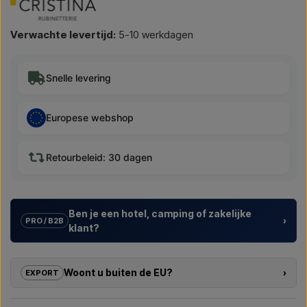
Verwachte levertijd:
5-10 werkdagen
Snelle levering
Europese webshop
Retourbeleid: 30 dagen
Ben je een hotel, camping of zakelijke
›
PRO / B2B
klant?
Wij helpen hotels, campings, vakantieparken en
projectontwikkelaars met
maatwerkoplossingen
voor
Woont u buiten de EU?
›
EXPORT
buitendouches – van modelkeuze tot de juiste installatie.
Als u geïnteresseerd bent in het kopen van een van de
Wil je een
offerte voor een project of een grotere