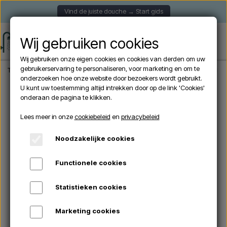
Vind de juiste douche → Start gids
Wij gebruiken cookies
Wij gebruiken onze eigen cookies en cookies van derden om uw
gebruikerservaring te personaliseren, voor marketing en om te
Thuis
Tuindouche
Vrijstaande douches
Cristina CRIWX718 – Buitendouche van
onderzoeken hoe onze website door bezoekers wordt gebruikt.
U kunt uw toestemming altijd intrekken door op de link 'Cookies'
onderaan de pagina te klikken.
Lees meer in onze
cookiebeleid
en
privacybeleid
Noodzakelijke cookies
Functionele cookies
Statistieken cookies
Marketing cookies