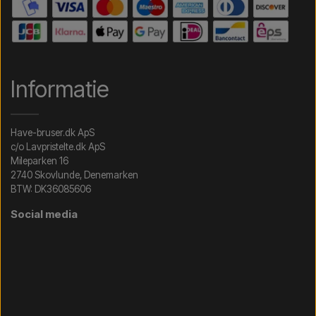
Informatie
Have-bruser.dk ApS
c/o Lavpristelte.dk ApS
Mileparken 16
2740 Skovlunde, Denemarken
BTW: DK36085606
Social media