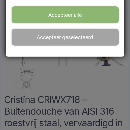
Accepteer alle
Accepteer geselecteerd
Cristina CRIWX718 –
Buitendouche van AISI 316
roestvrij staal, vervaardigd in