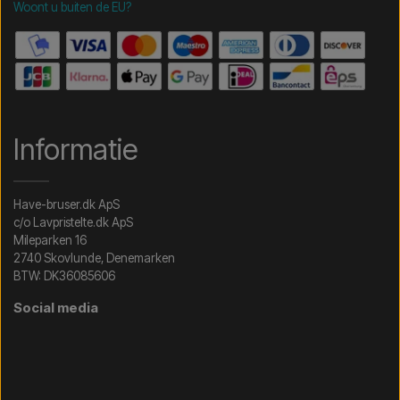
Woont u buiten de EU?
Informatie
Have-bruser.dk ApS
c/o Lavpristelte.dk ApS
Mileparken 16
2740 Skovlunde, Denemarken
BTW: DK36085606
Social media