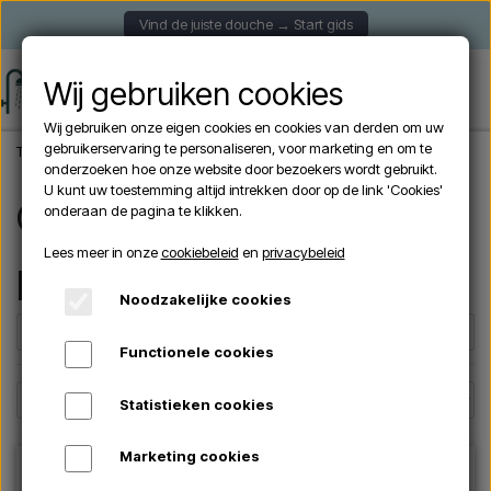
Vind de juiste douche → Start gids
Wij gebruiken cookies
Wij gebruiken onze eigen cookies en cookies van derden om uw
gebruikerservaring te personaliseren, voor marketing en om te
Thuis
Merknaam
CRISTINA
onderzoeken hoe onze website door bezoekers wordt gebruikt.
U kunt uw toestemming altijd intrekken door op de link 'Cookies'
Cristina – buitendouches in
onderaan de pagina te klikken.
Lees meer in onze
cookiebeleid
en
privacybeleid
premium Italiaans design
Noodzakelijke cookies
Filters
☰
Functionele cookies
Statistieken cookies
Marketing cookies