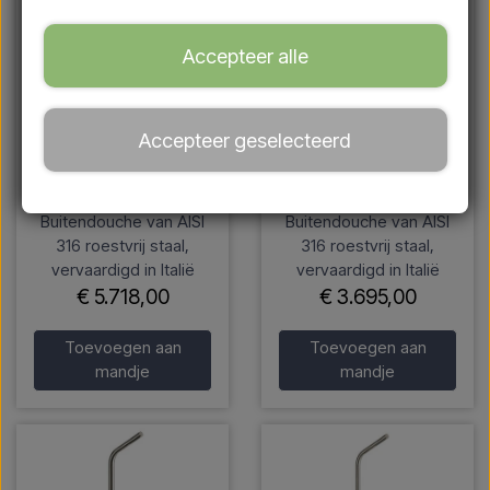
Accepteer alle
Accepteer geselecteerd
Cristina CRIWX710 –
Cristina CRIWX715 –
Buitendouche van AISI
Buitendouche van AISI
316 roestvrij staal,
316 roestvrij staal,
vervaardigd in Italië
vervaardigd in Italië
€ 5.718,00
€ 3.695,00
Toevoegen aan
Toevoegen aan
mandje
mandje