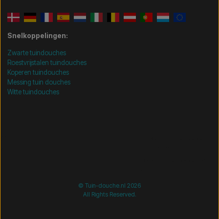
Snelkoppelingen:
Zwarte tuindouches
Roestvrijstalen tuindouches
Koperen tuindouches
Messing tuin douches
Witte tuindouches
/* =============================== Mobil-filtre-kode -
start =============================== */
/*
=============================== Mobil-filtre-kode - slut
=============================== */
© Tuin-douche.nl 2026
All Rights Reserved.