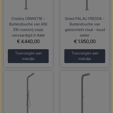
Cristina CRIWX718 –
Sined PALAU FREDDA -
Buitendouche van AISI
Buitendouche van
316 roestvrij staal,
geborsteld staal - koud
vervaardigd in Italië
water
€ 4.440,00
€ 1.950,00
Toevoegen aan
Toevoegen aan
mandje
mandje