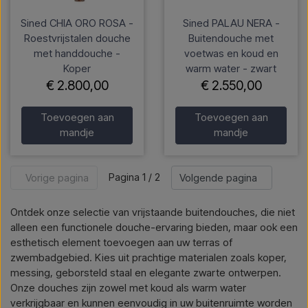
Sined CHIA ORO ROSA -
Sined PALAU NERA -
Roestvrijstalen douche
Buitendouche met
met handdouche -
voetwas en koud en
Koper
warm water - zwart
€ 2.800,00
€ 2.550,00
Toevoegen aan
Toevoegen aan
mandje
mandje
Pagina 1 / 2
Vorige pagina
Volgende pagina
Ontdek onze selectie van vrijstaande buitendouches, die niet
alleen een functionele douche-ervaring bieden, maar ook een
esthetisch element toevoegen aan uw terras of
zwembadgebied. Kies uit prachtige materialen zoals koper,
messing, geborsteld staal en elegante zwarte ontwerpen.
Onze douches zijn zowel met koud als warm water
verkrijgbaar en kunnen eenvoudig in uw buitenruimte worden