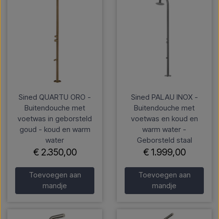
Sined QUARTU ORO -
Sined PALAU INOX -
Buitendouche met
Buitendouche met
voetwas in geborsteld
voetwas en koud en
goud - koud en warm
warm water -
water
Geborsteld staal
€ 2.350,00
€ 1.999,00
Toevoegen aan
Toevoegen aan
mandje
mandje