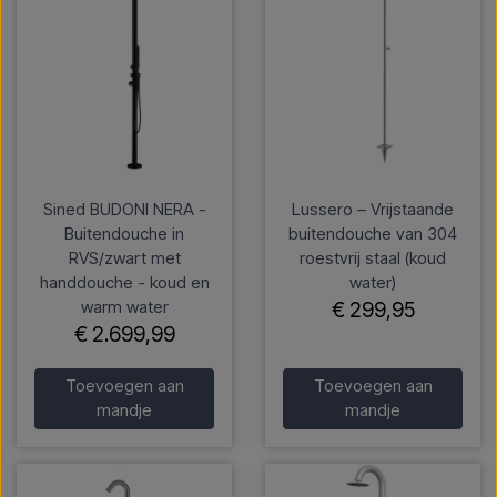
Sined BUDONI NERA -
Lussero – Vrijstaande
Buitendouche in
buitendouche van 304
RVS/zwart met
roestvrij staal (koud
handdouche - koud en
water)
warm water
€ 299,95
€ 2.699,99
Toevoegen aan
Toevoegen aan
mandje
mandje