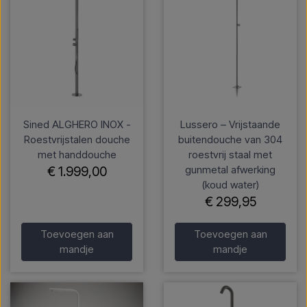
Sined ALGHERO INOX -
Lussero – Vrijstaande
Roestvrijstalen douche
buitendouche van 304
met handdouche
roestvrij staal met
gunmetal afwerking
€ 1.999,00
(koud water)
€ 299,95
Toevoegen aan
Toevoegen aan
mandje
mandje