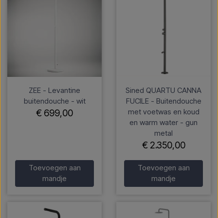
ZEE - Levantine
Sined QUARTU CANNA
buitendouche - wit
FUCILE - Buitendouche
met voetwas en koud
€ 699,00
en warm water - gun
metal
€ 2.350,00
Toevoegen aan
Toevoegen aan
mandje
mandje