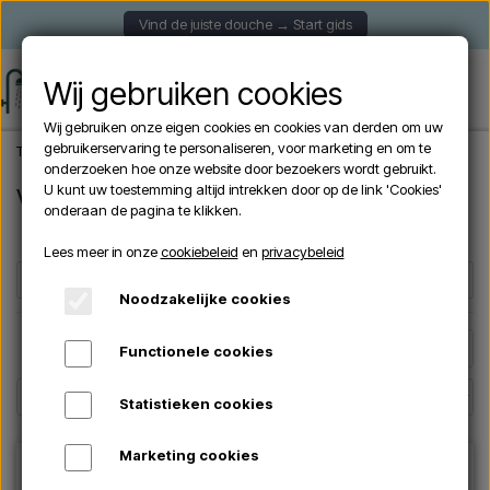
Vind de juiste douche → Start gids
Wij gebruiken cookies
Wij gebruiken onze eigen cookies en cookies van derden om uw
gebruikerservaring te personaliseren, voor marketing en om te
Thuis
Tuindouche
Vrijstaande douches
onderzoeken hoe onze website door bezoekers wordt gebruikt.
U kunt uw toestemming altijd intrekken door op de link 'Cookies'
Vrijstaande douches
onderaan de pagina te klikken.
Lees meer in onze
cookiebeleid
en
privacybeleid
Filters
☰
Noodzakelijke cookies
Pagina 1 / 2
Vorige pagina
Volgende pagina
Functionele cookies
Statistieken cookies
Marketing cookies