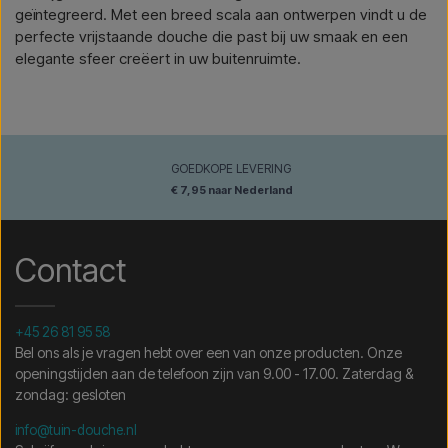
geïntegreerd. Met een breed scala aan ontwerpen vindt u de
perfecte vrijstaande douche die past bij uw smaak en een
elegante sfeer creëert in uw buitenruimte.
GOEDKOPE LEVERING
€ 7,95 naar Nederland
Contact
+45 26 81 95 58
Bel ons als je vragen hebt over een van onze producten. Onze
openingstijden aan de telefoon zijn van 9.00 - 17.00. Zaterdag &
zondag: gesloten
info@tuin-douche.nl