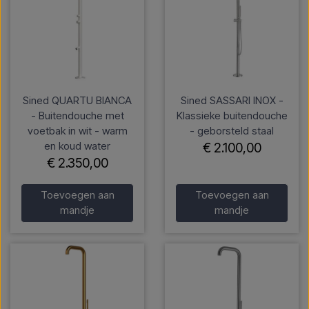
Sined QUARTU BIANCA
Sined SASSARI INOX -
- Buitendouche met
Klassieke buitendouche
voetbak in wit - warm
- geborsteld staal
en koud water
€ 2.100,00
€ 2.350,00
Toevoegen aan
Toevoegen aan
mandje
mandje