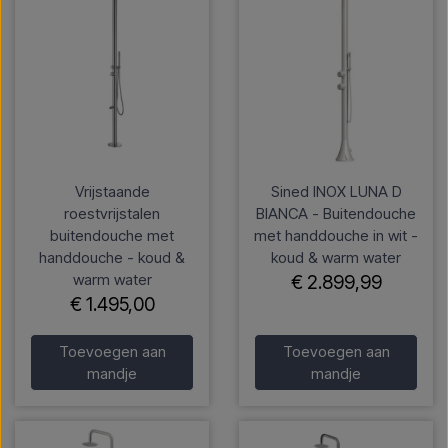
Vrijstaande
Sined INOX LUNA D
roestvrijstalen
BIANCA - Buitendouche
buitendouche met
met handdouche in wit -
handdouche - koud &
koud & warm water
warm water
€ 2.899,99
€ 1.495,00
Toevoegen aan
Toevoegen aan
mandje
mandje