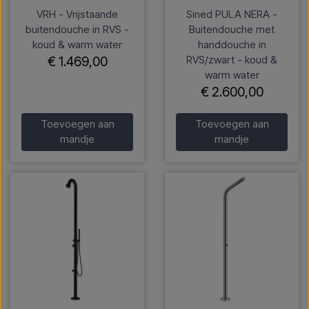
VRH - Vrijstaande
Sined PULA NERA -
buitendouche in RVS -
Buitendouche met
koud & warm water
handdouche in
RVS/zwart - koud &
€ 1.469,00
warm water
€ 2.600,00
Toevoegen aan
Toevoegen aan
mandje
mandje