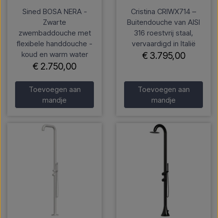
Sined BOSA NERA -
Cristina CRIWX714 –
Zwarte
Buitendouche van AISI
zwembaddouche met
316 roestvrij staal,
flexibele handdouche -
vervaardigd in Italië
koud en warm water
€ 3.795,00
€ 2.750,00
Toevoegen aan
Toevoegen aan
mandje
mandje