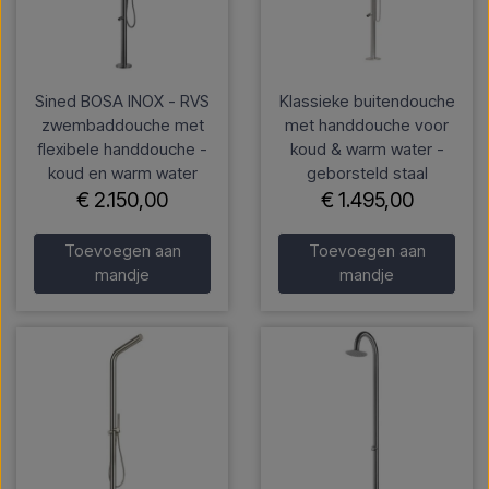
Sined BOSA INOX - RVS
Klassieke buitendouche
zwembaddouche met
met handdouche voor
flexibele handdouche -
koud & warm water -
koud en warm water
geborsteld staal
€ 2.150,00
€ 1.495,00
Toevoegen aan
Toevoegen aan
mandje
mandje