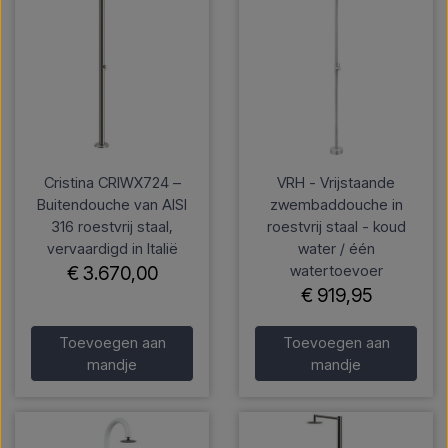
Cristina CRIWX724 –
VRH - Vrijstaande
Buitendouche van AISI
zwembaddouche in
316 roestvrij staal,
roestvrij staal - koud
vervaardigd in Italië
water / één
watertoevoer
€ 3.670,00
€ 919,95
Toevoegen aan
Toevoegen aan
mandje
mandje