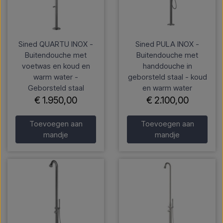
Sined QUARTU INOX -
Sined PULA INOX -
Buitendouche met
Buitendouche met
voetwas en koud en
handdouche in
warm water -
geborsteld staal - koud
Geborsteld staal
en warm water
€ 1.950,00
€ 2.100,00
Toevoegen aan
Toevoegen aan
mandje
mandje