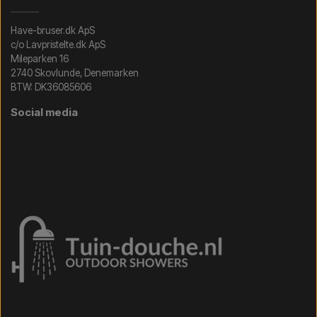
Have-bruser.dk ApS
c/o Lavpristelte.dk ApS
Mileparken 16
2740 Skovlunde, Denemarken
BTW: DK36085606
Social media