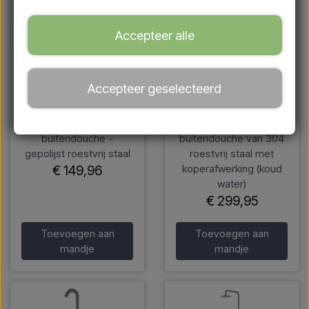
Accepteer alle
Accepteer geselecteerd
Excel tuindouche /
Lussero – Vrijstaande
buitendouche -
buitendouche van 304
gepolijst roestvrij staal
roestvrij staal met
koperafwerking (koud
€ 149,96
water)
€ 299,95
Toevoegen aan
Toevoegen aan
mandje
mandje