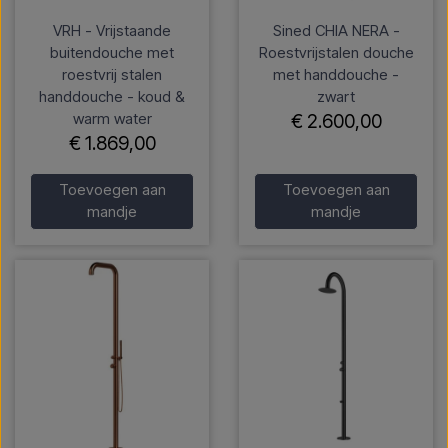
VRH - Vrijstaande
Sined CHIA NERA -
buitendouche met
Roestvrijstalen douche
roestvrij stalen
met handdouche -
handdouche - koud &
zwart
warm water
€ 2.600,00
€ 1.869,00
Toevoegen aan
Toevoegen aan
mandje
mandje