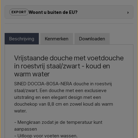
Wij helpen hotels, campings, vakantieparken en
projectontwikkelaars met
maatwerkoplossingen
voor
Woont u buiten de EU?
›
EXPORT
buitendouches – van modelkeuze tot de juiste installatie.
Als u geïnteresseerd bent in het kopen van een van de
Wil je een
offerte voor een project of een grotere
producten in deze shop en u woont buiten de EU, kunt u niet
levering
, neem dan contact met ons op – we reageren snel.
direct in de webshop bestellen. In plaats daarvan kunt u
Beschrijving
Kenmerken
Downloaden
contact met ons opnemen en een prijs ontvangen inclusief
Mail ons →
Bel ons →
levering en eventueel douanedocumenten.
Vrijstaande douche met voetdouche
Geef eenvoudig aan in welk artikel u geïnteresseerd bent
in roestvrij staal/zwart - koud en
(artikelnummer of link naar het artikel), en waar het
gefactureerd en geleverd moet worden, dan ontvangt u een
warm water
offerte.
SINED DOCCIA-BOSA-NERA douche in roestvrij
staal/zwart. Een douche met een exclusieve
Contact via mail →
Bel ons →
uitstraling en een elegant design met een
douchekop van 8,8 cm en zowel koud als warm
water.
- Mengkraan zodat je de temperatuur kunt
aanpassen
- Uitloop voor voeten wassen.