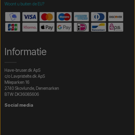
Woont u buiten de EU?
Informatie
Have-bruser.dk ApS
c/o Lavpristelte.dk ApS
Mileparken 16
2740 Skovlunde, Denemarken
BTW: DK36085606
Social media