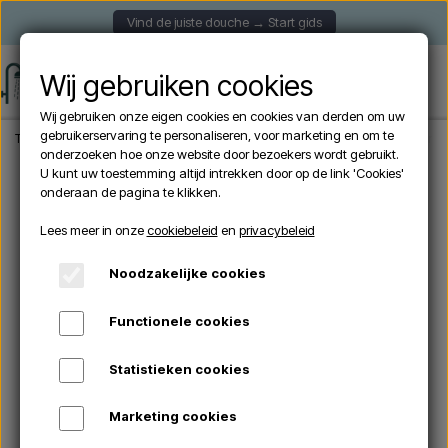
Vind de juiste douche → Start gids
Wij gebruiken cookies
Wij gebruiken onze eigen cookies en cookies van derden om uw
gebruikerservaring te personaliseren, voor marketing en om te
Thuis
Tuindouche
Vrijstaande douches
Sined BOSA NERA - Zwarte zwemba
onderzoeken hoe onze website door bezoekers wordt gebruikt.
U kunt uw toestemming altijd intrekken door op de link 'Cookies'
onderaan de pagina te klikken.
AANBIEDINGEN -10%
Lees meer in onze
cookiebeleid
en
privacybeleid
Noodzakelijke cookies
Functionele cookies
Statistieken cookies
Marketing cookies