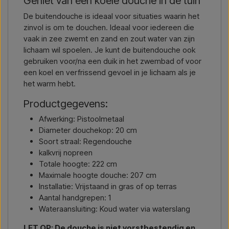
Geniet van een koele douche in de tuin
De buitendouche is ideaal voor situaties waarin het
zinvol is om te douchen. Ideaal voor iedereen die
vaak in zee zwemt en zand en zout water van zijn
lichaam wil spoelen. Je kunt de buitendouche ook
gebruiken voor/na een duik in het zwembad of voor
een koel en verfrissend gevoel in je lichaam als je
het warm hebt.
Productgegevens:
Afwerking: Pistoolmetaal
Diameter douchekop: 20 cm
Soort straal: Regendouche
kalkvrij nopreen
Totale hoogte: 222 cm
Maximale hoogte douche: 207 cm
Installatie: Vrijstaand in gras of op terras
Aantal handgrepen: 1
Wateraansluiting: Koud water via waterslang
LET OP: De douche is niet vorstbestendig en