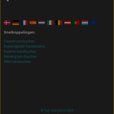
Snelkoppelingen:
Zwarte tuindouches
Roestvrijstalen tuindouches
Koperen tuindouches
Messing tuin douches
Witte tuindouches
/* =============================== Mobil-filtre-kode -
start =============================== */
/*
=============================== Mobil-filtre-kode - slut
=============================== */
© Tuin-douche.nl 2026