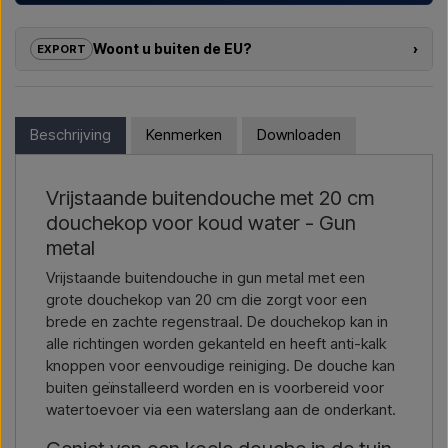
Wij helpen hotels, campings, vakantieparken en
projectontwikkelaars met
maatwerkoplossingen
voor
Woont u buiten de EU?
›
EXPORT
buitendouches – van modelkeuze tot de juiste installatie.
Als u geïnteresseerd bent in het kopen van een van de
Wil je een
offerte voor een project of een grotere
producten in deze shop en u woont buiten de EU, kunt u niet
levering
, neem dan contact met ons op – we reageren snel.
direct in de webshop bestellen. In plaats daarvan kunt u
Beschrijving
Kenmerken
Downloaden
contact met ons opnemen en een prijs ontvangen inclusief
Mail ons →
Bel ons →
levering en eventueel douanedocumenten.
Vrijstaande buitendouche met 20 cm
Geef eenvoudig aan in welk artikel u geïnteresseerd bent
douchekop voor koud water - Gun
(artikelnummer of link naar het artikel), en waar het
gefactureerd en geleverd moet worden, dan ontvangt u een
metal
offerte.
Vrijstaande buitendouche in gun metal met een
grote douchekop van 20 cm die zorgt voor een
Contact via mail →
Bel ons →
brede en zachte regenstraal. De douchekop kan in
alle richtingen worden gekanteld en heeft anti-kalk
knoppen voor eenvoudige reiniging. De douche kan
buiten geïnstalleerd worden en is voorbereid voor
watertoevoer via een waterslang aan de onderkant.