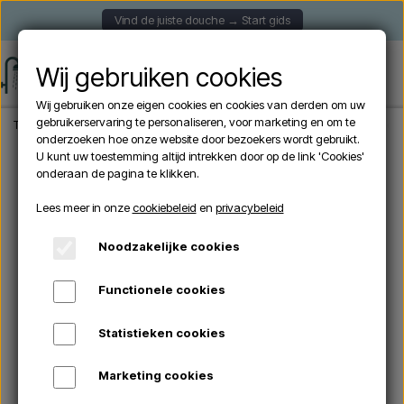
Vind de juiste douche → Start gids
Wij gebruiken cookies
Wij gebruiken onze eigen cookies en cookies van derden om uw
gebruikerservaring te personaliseren, voor marketing en om te
Thuis
Tuindouche
Vrijstaande douches
Lussero – Vrijstaande buitendouche
onderzoeken hoe onze website door bezoekers wordt gebruikt.
U kunt uw toestemming altijd intrekken door op de link 'Cookies'
onderaan de pagina te klikken.
Lees meer in onze
cookiebeleid
en
privacybeleid
Noodzakelijke cookies
Functionele cookies
Statistieken cookies
Marketing cookies