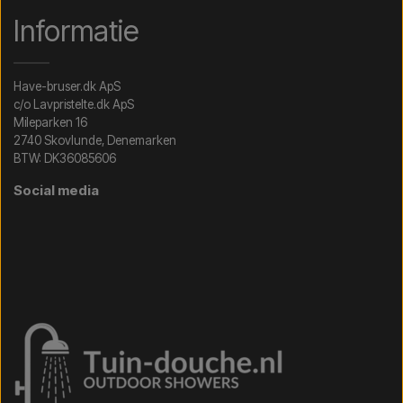
Informatie
Have-bruser.dk ApS
c/o Lavpristelte.dk ApS
Mileparken 16
2740 Skovlunde, Denemarken
BTW: DK36085606
Social media