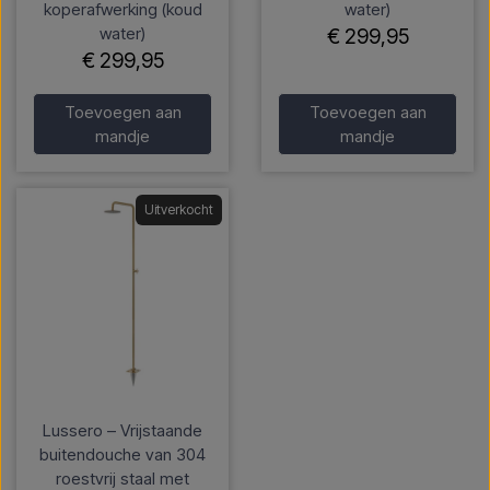
koperafwerking (koud
water)
water)
€ 299,95
€ 299,95
Toevoegen aan
Toevoegen aan
mandje
mandje
Uitverkocht
Lussero – Vrijstaande
buitendouche van 304
roestvrij staal met