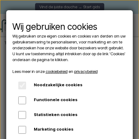
Vind de juiste douche → Start gids
Wij gebruiken cookies
Wij gebruiken onze eigen cookies en cookies van derden om uw
gebruikerservaring te personaliseren, voor marketing en om te
Thuis
Tuindouche
Vrijstaande douches
Vrijstaande buitendouche met han
onderzoeken hoe onze website door bezoekers wordt gebruikt.
U kunt uw toestemming altijd intrekken door op de link 'Cookies'
onderaan de pagina te klikken.
Lees meer in onze
cookiebeleid
en
privacybeleid
Noodzakelijke cookies
Functionele cookies
Statistieken cookies
Marketing cookies