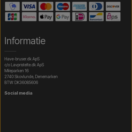
Informatie
Have-bruser.dk ApS
c/o Lavpristelte.dk ApS
Mileparken 16
2740 Skovlunde, Denemarken
BTW: DK36085606
Social media