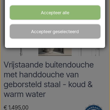
Accepteer alle
Accepteer geselecteerd
Vrijstaande buitendouche
met handdouche van
geborsteld staal - koud &
warm water
€ 1.495,00