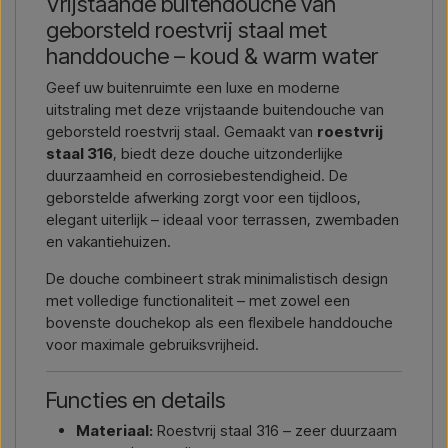
Vrijstaande buitendouche van
Geef eenvoudig aan in welk artikel u geïnteresseerd bent
geborsteld roestvrij staal met
(artikelnummer of link naar het artikel), en waar het
gefactureerd en geleverd moet worden, dan ontvangt u een
handdouche – koud & warm water
offerte.
Geef uw buitenruimte een luxe en moderne
uitstraling met deze vrijstaande buitendouche van
Contact via mail →
Bel ons →
geborsteld roestvrij staal. Gemaakt van
roestvrij
staal 316
, biedt deze douche uitzonderlijke
duurzaamheid en corrosiebestendigheid. De
geborstelde afwerking zorgt voor een tijdloos,
elegant uiterlijk – ideaal voor terrassen, zwembaden
en vakantiehuizen.
De douche combineert strak minimalistisch design
met volledige functionaliteit – met zowel een
bovenste douchekop als een flexibele handdouche
voor maximale gebruiksvrijheid.
Functies en details
Materiaal:
Roestvrij staal 316 – zeer duurzaam