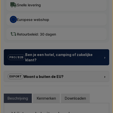
Snelle levering
Europese webshop
Retourbeleid: 30 dagen
Ben je een hotel, camping of zakelijke
›
PRO / B2B
klant?
Wij helpen hotels, campings, vakantieparken en
projectontwikkelaars met
maatwerkoplossingen
voor
Woont u buiten de EU?
›
EXPORT
buitendouches – van modelkeuze tot de juiste installatie.
Als u geïnteresseerd bent in het kopen van een van de
Wil je een
offerte voor een project of een grotere
producten in deze shop en u woont buiten de EU, kunt u niet
levering
, neem dan contact met ons op – we reageren snel.
direct in de webshop bestellen. In plaats daarvan kunt u
Beschrijving
Kenmerken
Downloaden
contact met ons opnemen en een prijs ontvangen inclusief
Mail ons →
Bel ons →
levering en eventueel douanedocumenten.