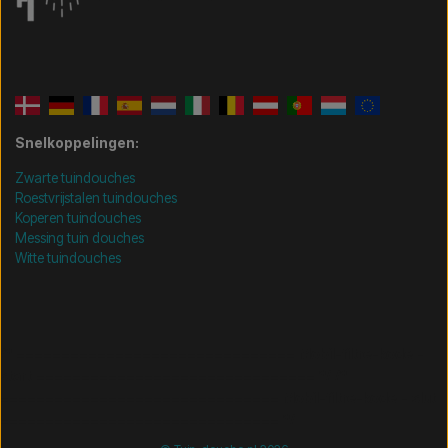
Snelkoppelingen:
Zwarte tuindouches
Roestvrijstalen tuindouches
Koperen tuindouches
Messing tuin douches
Witte tuindouches
/* =============================== Mobil-filtre-kode -
start =============================== */
/*
=============================== Mobil-filtre-kode - slut
=============================== */