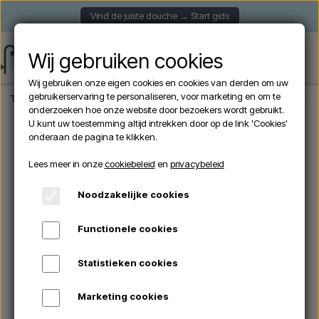
Vind de juiste douche → Start gids
Wij gebruiken cookies
Wij gebruiken onze eigen cookies en cookies van derden om uw
gebruikerservaring te personaliseren, voor marketing en om te
Thuis
Tuindouche
Vrijstaande douches
Sined OLBIA NERA - Buitendouche m
onderzoeken hoe onze website door bezoekers wordt gebruikt.
U kunt uw toestemming altijd intrekken door op de link 'Cookies'
onderaan de pagina te klikken.
AANBIEDINGEN -10%
Lees meer in onze
cookiebeleid
en
privacybeleid
Noodzakelijke cookies
Functionele cookies
Statistieken cookies
Marketing cookies