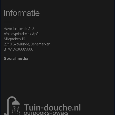
Informatie
Have-bruser.dk ApS
c/o Lavpristelte.dk ApS
Mileparken 16
2740 Skovlunde, Denemarken
BTW: DK36085606
Social media