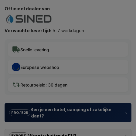
Officieel dealer van
Verwachte levertijd:
5-7 werkdagen
Snelle levering
Europese webshop
Retourbeleid: 30 dagen
Ben je een hotel, camping of zakelijke
›
PRO / B2B
klant?
Wij helpen hotels, campings, vakantieparken en
projectontwikkelaars met
maatwerkoplossingen
voor
Woont u buiten de EU?
›
EXPORT