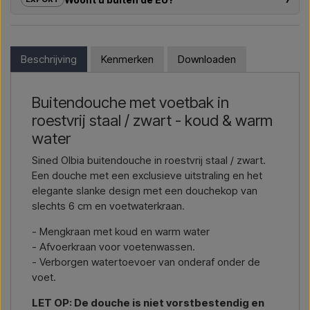
buitendouches – van modelkeuze tot de juiste installatie.
Als u geïnteresseerd bent in het kopen van een van de
Wil je een
offerte voor een project of een grotere
producten in deze shop en u woont buiten de EU, kunt u niet
levering
, neem dan contact met ons op – we reageren snel.
direct in de webshop bestellen. In plaats daarvan kunt u
Beschrijving
Kenmerken
Downloaden
contact met ons opnemen en een prijs ontvangen inclusief
Mail ons →
Bel ons →
levering en eventueel douanedocumenten.
Buitendouche met voetbak in
Geef eenvoudig aan in welk artikel u geïnteresseerd bent
roestvrij staal / zwart - koud & warm
(artikelnummer of link naar het artikel), en waar het
gefactureerd en geleverd moet worden, dan ontvangt u een
water
offerte.
Sined Olbia buitendouche in roestvrij staal / zwart.
Een douche met een exclusieve uitstraling en het
Contact via mail →
Bel ons →
elegante slanke design met een douchekop van
slechts 6 cm en voetwaterkraan.
- Mengkraan met koud en warm water
- Afvoerkraan voor voetenwassen.
- Verborgen watertoevoer van onderaf onder de
voet.
LET OP: De douche is niet vorstbestendig en