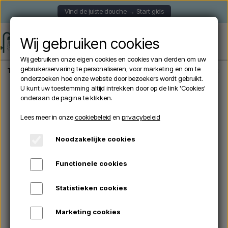
Vind de juiste douche → Start gids
Wij gebruiken cookies
Wij gebruiken onze eigen cookies en cookies van derden om uw
gebruikerservaring te personaliseren, voor marketing en om te
Thuis
Tuindouche
Zonnedouche
Arkema - HAPPY BEACH F560 Solar douche
onderzoeken hoe onze website door bezoekers wordt gebruikt.
U kunt uw toestemming altijd intrekken door op de link 'Cookies'
onderaan de pagina te klikken.
Uitverkocht
Lees meer in onze
cookiebeleid
en
privacybeleid
Noodzakelijke cookies
Functionele cookies
Statistieken cookies
Marketing cookies