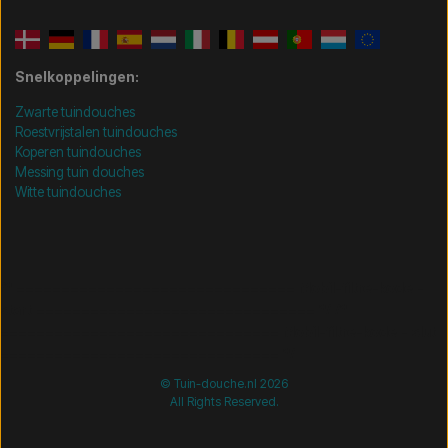
Snelkoppelingen:
Zwarte tuindouches
Roestvrijstalen tuindouches
Koperen tuindouches
Messing tuin douches
Witte tuindouches
/* =============================== Mobil-filtre-kode -
start =============================== */
/*
=============================== Mobil-filtre-kode - slut
=============================== */
© Tuin-douche.nl 2026
All Rights Reserved.