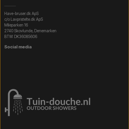
Have-bruser.dk ApS
c/o Lavpristelte.dk ApS
Mileparken 16
2740 Skovlunde, Denemarken
BTW: DK36085606
Social media