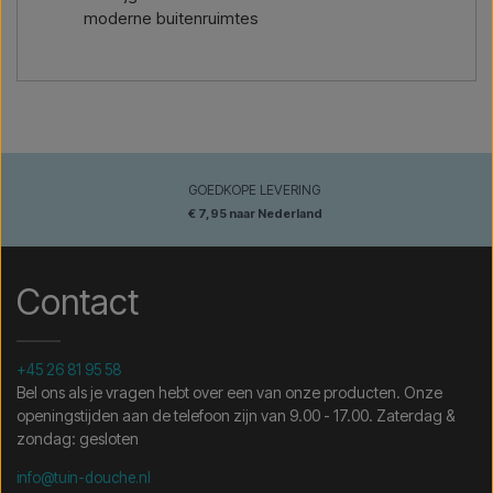
moderne buitenruimtes
GOEDKOPE LEVERING
€ 7,95 naar Nederland
Contact
+45 26 81 95 58
Bel ons als je vragen hebt over een van onze producten. Onze
openingstijden aan de telefoon zijn van 9.00 - 17.00. Zaterdag &
zondag: gesloten
info@tuin-douche.nl