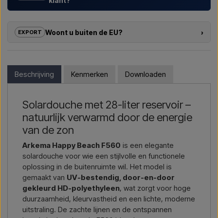
klant?
Wij helpen hotels, campings, vakantieparken en
projectontwikkelaars met
maatwerkoplossingen
voor
Woont u buiten de EU?
›
EXPORT
buitendouches – van modelkeuze tot de juiste installatie.
Als u geïnteresseerd bent in het kopen van een van de
Wil je een
offerte voor een project of een grotere
producten in deze shop en u woont buiten de EU, kunt u niet
levering
, neem dan contact met ons op – we reageren snel.
direct in de webshop bestellen. In plaats daarvan kunt u
Beschrijving
Kenmerken
Downloaden
contact met ons opnemen en een prijs ontvangen inclusief
Mail ons →
Bel ons →
levering en eventueel douanedocumenten.
Solardouche met 28-liter reservoir –
Geef eenvoudig aan in welk artikel u geïnteresseerd bent
natuurlijk verwarmd door de energie
(artikelnummer of link naar het artikel), en waar het
gefactureerd en geleverd moet worden, dan ontvangt u een
van de zon
offerte.
Arkema Happy Beach F560
is een elegante
solardouche voor wie een stijlvolle en functionele
Contact via mail →
Bel ons →
oplossing in de buitenruimte wil. Het model is
gemaakt van
UV-bestendig, door-en-door
gekleurd HD-polyethyleen
, wat zorgt voor hoge
duurzaamheid, kleurvastheid en een lichte, moderne
uitstraling. De zachte lijnen en de ontspannen