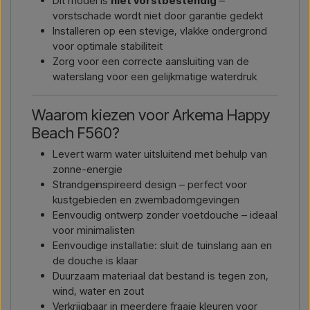
Dit model is
niet vorstbestendig
–
vorstschade wordt niet door garantie gedekt
Installeren op een stevige, vlakke ondergrond
voor optimale stabiliteit
Zorg voor een correcte aansluiting van de
waterslang voor een gelijkmatige waterdruk
Waarom kiezen voor Arkema Happy
Beach F560?
Levert warm water uitsluitend met behulp van
zonne-energie
Strandgeïnspireerd design – perfect voor
kustgebieden en zwembadomgevingen
Eenvoudig ontwerp zonder voetdouche – ideaal
voor minimalisten
Eenvoudige installatie: sluit de tuinslang aan en
de douche is klaar
Duurzaam materiaal dat bestand is tegen zon,
wind, water en zout
Verkrijgbaar in meerdere fraaie kleuren voor