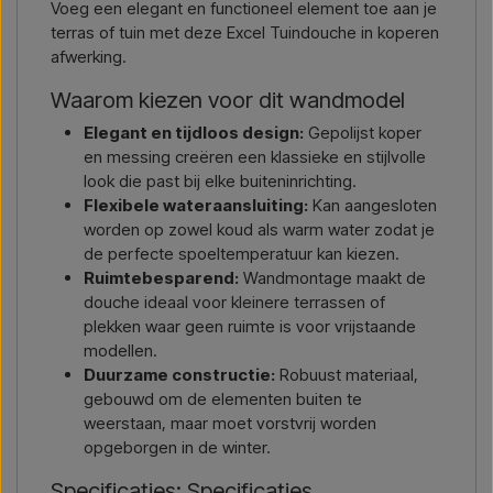
Voeg een elegant en functioneel element toe aan je
terras of tuin met deze Excel Tuindouche in koperen
Contact via mail →
Bel ons →
afwerking.
Waarom kiezen voor dit wandmodel
Elegant en tijdloos design:
Gepolijst koper
en messing creëren een klassieke en stijlvolle
look die past bij elke buiteninrichting.
Flexibele wateraansluiting:
Kan aangesloten
worden op zowel koud als warm water zodat je
de perfecte spoeltemperatuur kan kiezen.
Ruimtebesparend:
Wandmontage maakt de
douche ideaal voor kleinere terrassen of
plekken waar geen ruimte is voor vrijstaande
modellen.
Duurzame constructie:
Robuust materiaal,
gebouwd om de elementen buiten te
weerstaan, maar moet vorstvrij worden
opgeborgen in de winter.
Specificaties: Specificaties