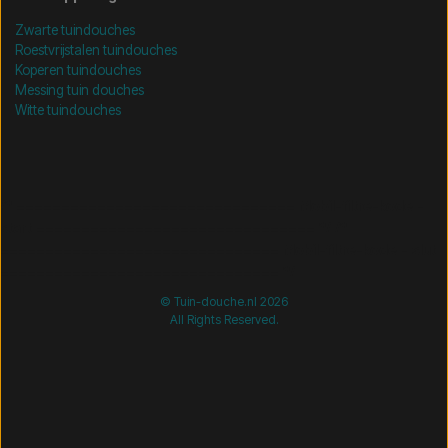
Zwarte tuindouches
Roestvrijstalen tuindouches
Koperen tuindouches
Messing tuin douches
Witte tuindouches
/* =============================== Mobil-filtre-kode -
start =============================== */
/*
=============================== Mobil-filtre-kode - slut
=============================== */
© Tuin-douche.nl 2026
All Rights Reserved.