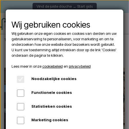
Vind de juiste douche → Start gids
Wij gebruiken cookies
Wij gebruiken onze eigen cookies en cookies van derden om uw
gebruikerservaring te personaliseren, voor marketing en om te
Thuis
Merknaam
Excel
Excel Tuindouche / Buitendouche - koper (Wandmo
onderzoeken hoe onze website door bezoekers wordt gebruikt.
U kunt uw toestemming altijd intrekken door op de link 'Cookies'
onderaan de pagina te klikken.
Uitverkocht
Lees meer in onze
cookiebeleid
en
privacybeleid
Noodzakelijke cookies
Functionele cookies
Statistieken cookies
Marketing cookies