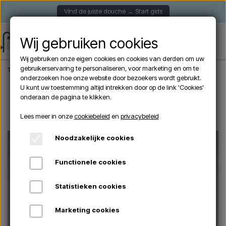
Vind de juiste douche → Start gids
Wij gebruiken cookies
Wij gebruiken onze eigen cookies en cookies van derden om uw
gebruikerservaring te personaliseren, voor marketing en om te
Thuis
Tuindouche
Vrijstaande douches
ZEE - Levantine buitendouche - zw
onderzoeken hoe onze website door bezoekers wordt gebruikt.
U kunt uw toestemming altijd intrekken door op de link 'Cookies'
onderaan de pagina te klikken.
Uitverkocht
Lees meer in onze
cookiebeleid
en
privacybeleid
Noodzakelijke cookies
Functionele cookies
Statistieken cookies
Marketing cookies