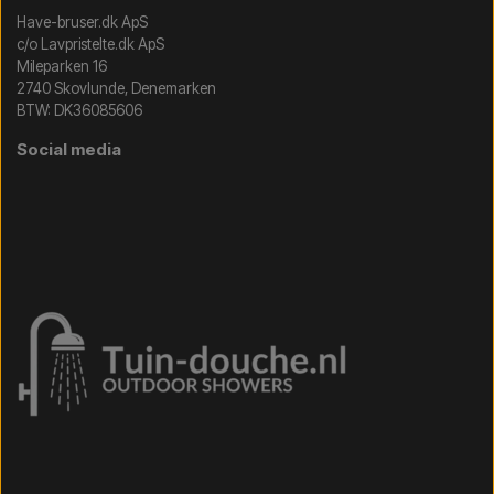
Have-bruser.dk ApS
c/o Lavpristelte.dk ApS
Mileparken 16
2740 Skovlunde, Denemarken
BTW: DK36085606
Social media