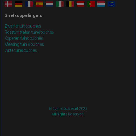
Snelkoppelingen:
Zwarte tuindouches
Roestvrijstalen tuindouches
Koperen tuindouches
Messing tuin douches
Witte tuindouches
/* =============================== Mobil-filtre-kode -
start =============================== */
/*
=============================== Mobil-filtre-kode - slut
=============================== */
© Tuin-douche.nl 2026
All Rights Reserved.